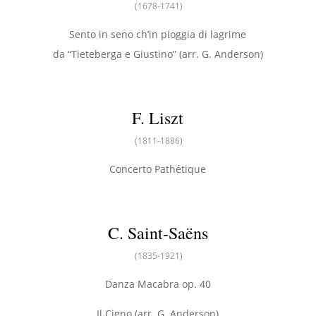
(1678-1741)
Sento in seno ch’in pioggia di lagrime
da “Tieteberga e Giustino” (arr. G. Anderson)
F. Liszt
(1811-1886)
Concerto Pathétique
C. Saint-Saëns
(1835-1921)
Danza Macabra op. 40
Il Cigno (arr. G. Anderson)