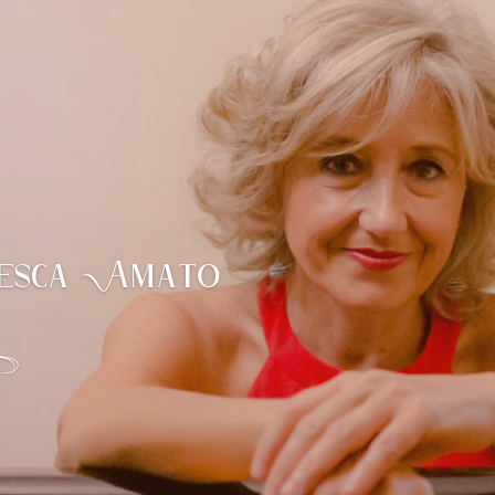
esca Amato
X